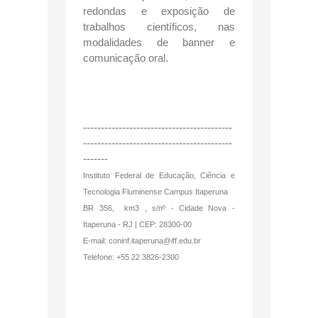
redondas e exposição de
trabalhos científicos, nas
modalidades de banner e
comunicação oral.
------------------------------------------
------------------------------------------
-------
Instituto Federal de Educação, Ciência e
Tecnologia Fluminense Campus Itaperuna
BR 356, km3 , s/nº - Cidade Nova -
Itaperuna - RJ | CEP: 28300-00
E-mail: coninf.itaperuna@iff.edu.br
Telefone: +55 22 3826-2300